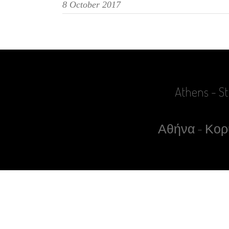
8 October 2017
Athens - St
Αθήνα - Κορυ