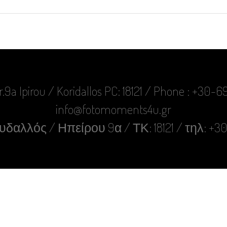
r.9a Ipirou / Koridallos PC: 18121 / Phone : +30
info@fotomoments4u.gr
δαλλός / Ηπείρου 9α / ΤΚ: 18121 / τηλ: +3