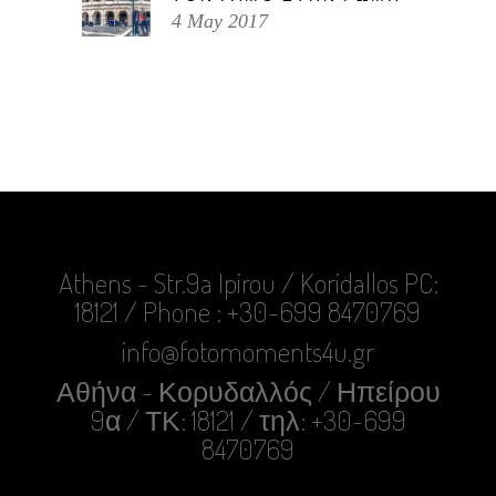
4 May 2017
Athens - Str.9a Ipirou / Koridallos PC:
18121 / Phone : +30-699 8470769
info@fotomoments4u.gr
Αθήνα - Κορυδαλλός / Ηπείρου
9α / ΤΚ: 18121 / τηλ: +30-699
8470769