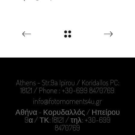
Athens - Str.9a Ipirou / Koridallos PC:
18121 / Phone : +30-699 8470769
info@fotomoments4u.gr
Αθήνα - Κορυδαλλός / Ηπείρου
9α / ΤΚ: 18121 / τηλ: +30-699
8470769