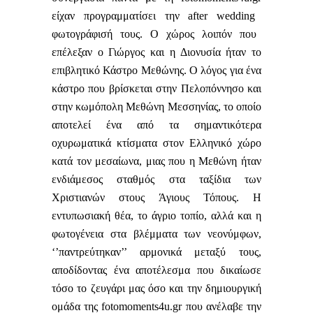
είχαν προγραμματίσει την
after
wedding
φωτογράφισή τους. Ο χώρος λοιπόν που
επέλεξαν ο Γιώργος και η Διονυσία ήταν το
επιβλητικό Κάστρο Μεθώνης. Ο λόγος για ένα
κάστρο που βρίσκεται στην Πελοπόννησο και
στην κωμόπολη Μεθώνη Μεσσηνίας, το οποίο
αποτελεί ένα από τα σημαντικότερα
οχυρωματικά κτίσματα στον Ελληνικό χώρο
κατά τον μεσαίωνα, μιας που η Μεθώνη ήταν
ενδιάμεσος σταθμός στα ταξίδια των
Χριστιανών στους Άγιους Τόπους. Η
εντυπωσιακή θέα, το άγριο τοπίο, αλλά και η
φωτογένεια στα βλέμματα των νεονύμφων,
‘’παντρεύτηκαν’’ αρμονικά μεταξύ τους,
αποδίδοντας ένα αποτέλεσμα που δικαίωσε
τόσο το ζευγάρι μας όσο και την δημιουργική
ομάδα της
fotomoments
4
u
.
gr
που ανέλαβε την