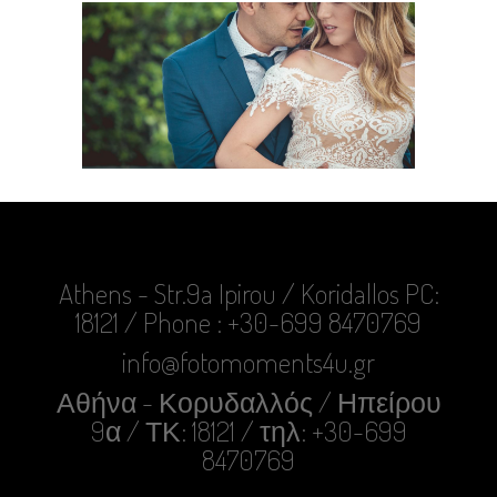
Athens - Str.9a Ipirou / Koridallos PC:
18121 / Phone : +30-699 8470769
info@fotomoments4u.gr
Αθήνα - Κορυδαλλός / Ηπείρου
9α / ΤΚ: 18121 / τηλ: +30-699
8470769