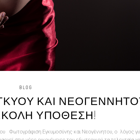
BLOG
ΓΚΥΟΥ ΚΑΙ ΝΕΟΓΕΝΝΗΤΟ
ΣΚΟΛΗ ΥΠΟΘΕΣΗ!
ου Φωτογράφιση Εγκυμοσύνης και Νεογέννητου, ο λόγος για
ιαρχεί στις νέες οικογένειες του εξωτερικού τα τελευταία χρ