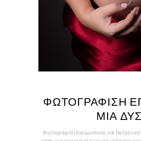
ΦΩΤΟΓΡΑΦΙΣΗ Ε
ΜΙΑ ΔΥ
Φωτογράφιση Εγκυμοσύνης και Νεογέννητ
τάση, ένα ρεύμα ή αλλιώς μία μόδα που κυρ