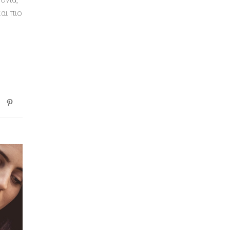
αι πιο