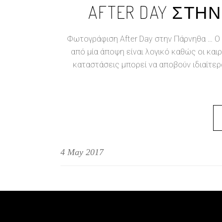
AFTER DAY ΣΤ
Φωτογράφιση After Day στην Πάρνηθα … Ο
από μία άποψη είναι λογικό καθώς οι κα
καταστάσεις μπορεί να αποβούν ιδιαίτερ
4 May 2017