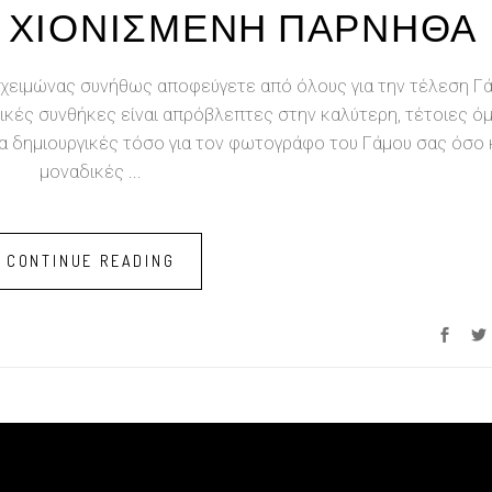
ΗΝ ΧΙΟΝΙΣΜΕΝΗ ΠΑΡΝΗΘΑ
 χειμώνας συνήθως αποφεύγετε από όλους για την τέλεση Γά
ιρικές συνθήκες είναι απρόβλεπτες στην καλύτερη, τέτοιες ό
α δημιουργικές τόσο για τον φωτογράφο του Γάμου σας όσο 
μοναδικές
CONTINUE READING