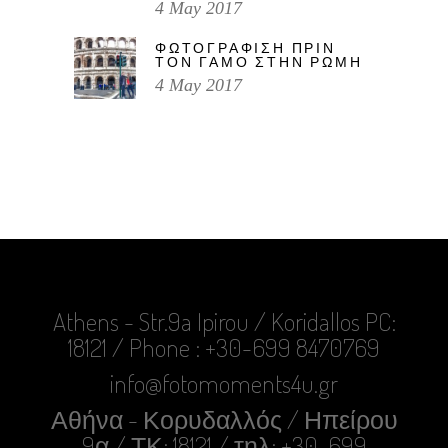
4 May 2017
ΦΩΤΟΓΡΑΦΙΣΗ ΠΡΙΝ
ΤΟΝ ΓΑΜΟ ΣΤΗΝ ΡΩΜΗ
4 May 2017
Athens - Str.9a Ipirou / Koridallos PC:
18121 / Phone : +30-699 8470769
info@fotomoments4u.gr
Αθήνα - Κορυδαλλός / Ηπείρου
9α / ΤΚ: 18121 / τηλ: +30-699