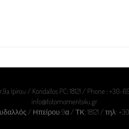
r.9a Ipirou / Koridallos PC: 18121 / Phone : +30
info@fotomoments4u.gr
δαλλός / Ηπείρου 9α / ΤΚ: 18121 / τηλ: +3