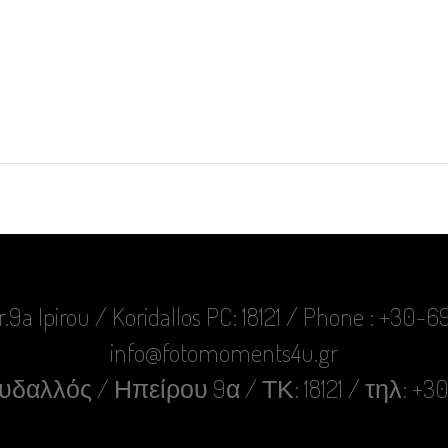
r.9a Ipirou / Koridallos PC: 18121 / Phone : +30
info@fotomoments4u.gr
δαλλός / Ηπείρου 9α / ΤΚ: 18121 / τηλ: +3