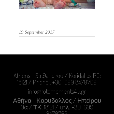
19 September 2017
Athens - Str.9a Ipirou / Koridallos PC:
18121 / Phone : +30-699 8470769
info@fotomoments4u.gr
Αθήνα - Κορυδαλλός / Ηπείρου
9α / ΤΚ: 18121 / τηλ: +30-699
8470769