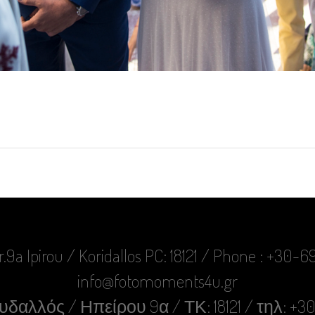
r.9a Ipirou / Koridallos PC: 18121 / Phone : +30
info@fotomoments4u.gr
δαλλός / Ηπείρου 9α / ΤΚ: 18121 / τηλ: +3