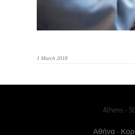
1 March 2018
Athens - St
Αθήνα - Κορυ