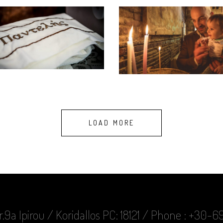
LOAD MORE
r.9a Ipirou / Koridallos PC: 18121 / Phone : +30