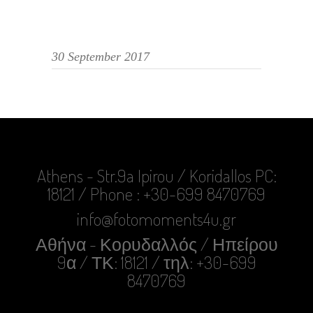
30 September 2017
Athens - Str.9a Ipirou / Koridallos PC:
18121 / Phone : +30-699 8470769
info@fotomoments4u.gr
Αθήνα - Κορυδαλλός / Ηπείρου
9α / ΤΚ: 18121 / τηλ: +30-699
8470769