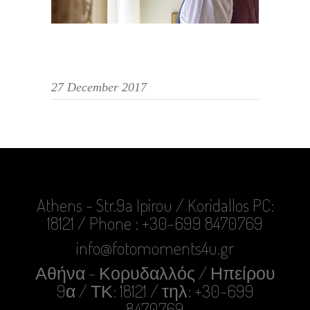
27 December 2017
Athens - Str.9a Ipirou / Koridallos PC:
18121 / Phone : +30-699 8470769
info@fotomoments4u.gr
Αθήνα - Κορυδαλλός / Ηπείρου
9α / ΤΚ: 18121 / τηλ: +30-699
8470769