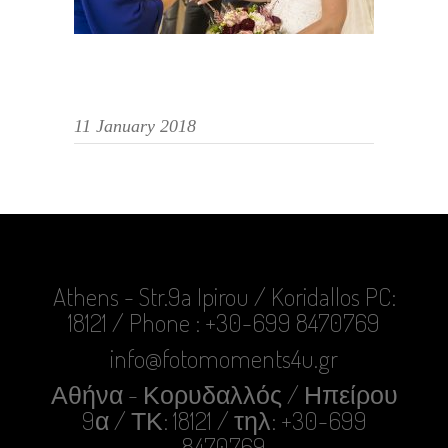
11 January 2018
Athens - Str.9a Ipirou / Koridallos PC:
18121 / Phone : +30-699 8470769
info@fotomoments4u.gr
Αθήνα - Κορυδαλλός / Ηπείρου
9α / ΤΚ: 18121 / τηλ: +30-699
8470769