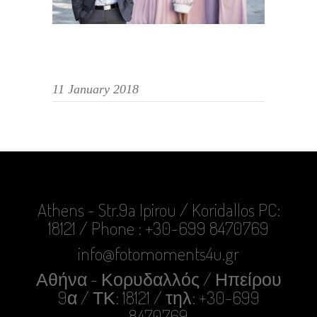
11 January 2018
Athens - Str.9a Ipirou / Koridallos PC:
18121 / Phone : +30-699 8470769
info@fotomoments4u.gr
Αθήνα - Κορυδαλλός / Ηπείρου
9α / ΤΚ: 18121 / τηλ: +30-699
8470769